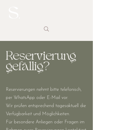
Reservierung
gefällig?
Reservierungen nehmt bitte telefonisch,
per WhatsApp oder E-Mail vor.
Wir prüfen entsprechend tagesaktuell die
Verfügbarkeit und Möglichkeiten.
Für besondere Anliegen oder Fragen im