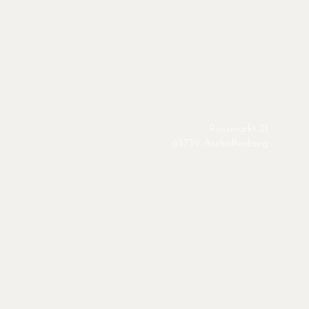
Rossmarkt 21
63739 Aschaffenburg
+49 155 61727295
hallo@das-
schoentaler.de