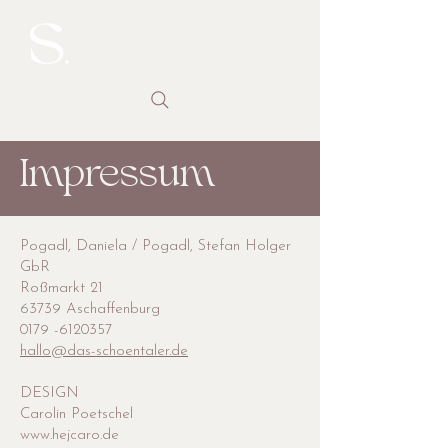
Impressum
Pogadl, Daniela / Pogadl, Stefan Holger
GbR
Roßmarkt 21
63739 Aschaffenburg
0179 -6120357
hallo@das-schoentaler.de
DESIGN
Carolin Poetschel
www.hejcaro.de